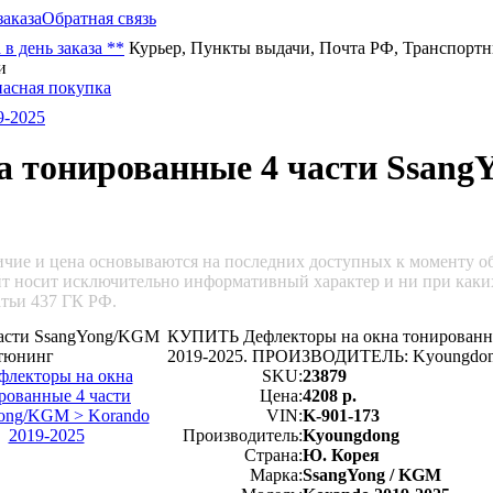
заказа
Обратная связь
 в день заказа **
Курьер, Пункты выдачи, Почта РФ, Транспорт
и
9-2025
а тонированные 4 части Ssan
личие и цена основываются на последних доступных к моменту 
йт носит исключительно информативный характер и ни при каки
тьи 437 ГК РФ.
КУПИТЬ Дефлекторы на окна тонированны
2019-2025. ПРОИЗВОДИТЕЛЬ: Kyoungd
SKU:
23879
Цена:
4208 р.
VIN:
K-901-173
Производитель:
Kyoungdong
Страна:
Ю. Корея
Марка:
SsangYong / KGM