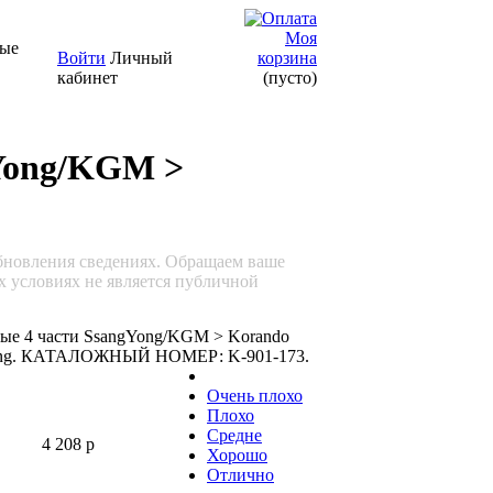
Моя
ные
Войти
Личный
корзина
кабинет
(пусто)
gYong/KGM >
обновления сведениях. Обращаем ваше
х условиях не является публичной
е 4 части SsangYong/KGM > Korando
ong. КАТАЛОЖНЫЙ НОМЕР: K-901-173.
Очень плохо
Плохо
Средне
4 208 р
Хорошо
Отлично