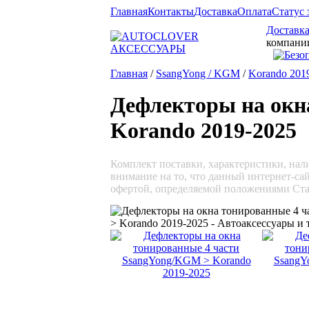
Главная
Контакты
Доставка
Оплата
Статус 
Доставка
компани
Главная
/
SsangYong / KGM
/
Korando 201
Дефлекторы на окн
Korando 2019-2025
Комплект поставки, характеристики, на
внимание на то, что данный интернет-са
офертой, определяемой положениями Ста