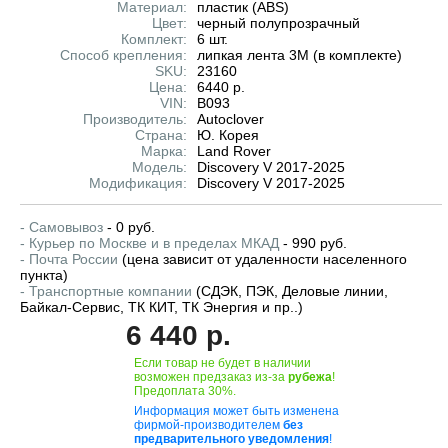
Материал:
пластик (ABS)
Цвет:
черный полупрозрачный
Комплект:
6 шт.
Способ крепления:
липкая лента 3M (в комплекте)
SKU:
23160
Цена:
6440 р.
VIN:
B093
Производитель:
Autoclover
Страна:
Ю. Корея
Марка:
Land Rover
Модель:
Discovery V 2017-2025
Модификация:
Discovery V 2017-2025
- Самовывоз
- 0 руб.
- Курьер по Москве и в пределах МКАД
- 990 руб.
- Почта России
(цена зависит от удаленности населенного
пункта)
- Транспортные компании
(СДЭК, ПЭК, Деловые линии,
Байкал-Сервис, ТК КИТ, ТК Энергия и пр..)
6 440 р.
Если товар не будет в наличии
возможен предзаказ из-за
рубежа
!
Предоплата 30%.
Информация может быть изменена
фирмой-производителем
без
предварительного уведомления
!