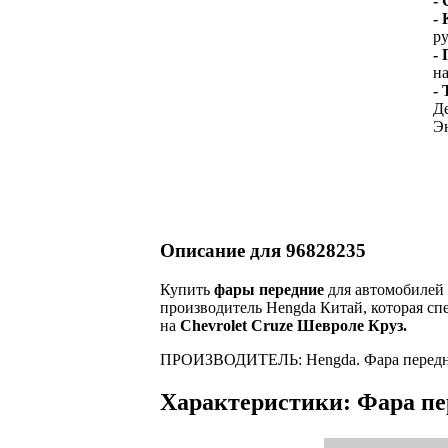
-
-
ру
-
н
-
Д
Эн
Описание для 96828235
Купить
фары передние
для автомобилей 
производитель Hengda Китай, которая сп
на
Chevrolet Cruze Шевроле Круз.
ПРОИЗВОДИТЕЛЬ: Hengda. Фара передняя 
Характеристики: Фара пер