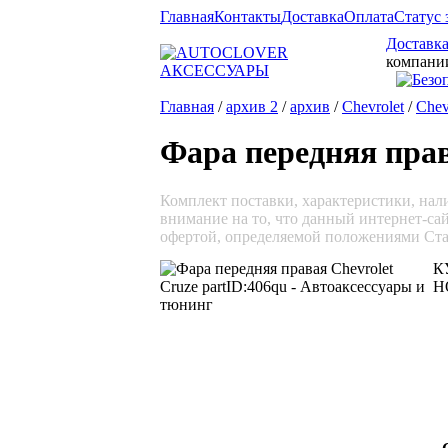
Главная
Контакты
Доставка
Оплата
Статус 
Доставка
компани
Главная
/
архив 2
/
архив
/
Chevrolet
/
Chev
Фара передняя прав
Комплект поставки, характеристики, на
внимание на то, что данный интернет-са
офертой, определяемой положениями Ста
К
Н