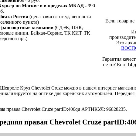
 Самовывоз
- 0 руб.
 Курьер по Москве и в пределах МКАД
- 990
б.
 Почта России
(цена зависит от удаленности
Если товар не 
аселенного пункта)
 Транспортные компании
(СДЭК, ПЭК,
Ин
еловые линии, Байкал-Сервис, ТК КИТ, ТК
производит
ергия и пр..)
Это архи
ВОСП
Гарантия качест
не то? Есть
14 
Шевроле Круз Chevrolet Cruze можно в нашем интернет магазине
ециализируется на оптике для корейских автомобилей. Передняя
правая Chevrolet Cruze partID:406qu АРТИКУЛ: 96828235.
едняя правая Chevrolet Cruze partID:40