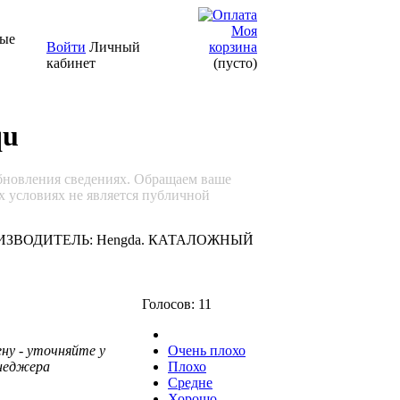
Моя
ные
Войти
Личный
корзина
кабинет
(пусто)
qu
обновления сведениях. Обращаем ваше
х условиях не является публичной
. ПРОИЗВОДИТЕЛЬ: Hengda. КАТАЛОЖНЫЙ
Голосов: 11
ену - уточняйте у
Очень плохо
неджера
Плохо
Средне
Хорошо