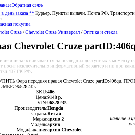
заказа
Обратная связь
 в день заказа **
Курьер, Пункты выдачи, Почта РФ, Транспорт
и
rolet Cruze
/
Chevrolet Cruze Универсал
/
Оптика и стекла
ая Chevrolet Cruze partID:406
личие и цена основываются на последних доступных к моменту 
йт носит исключительно информативный характер и ни при каки
тьи 437 ГК РФ.
УПИТЬ Фара передняя правая Chevrolet Cruze partID:406qu
ОМЕР: 96828235.
SKU:
406
Цена:
9148 р.
VIN:
96828235
Производитель:
Hengda
Страна:
Китай
наличие и ц
Марка:
архив 2
ме
Модель:
архив
Модификация:
архив Chevrolet