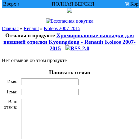
Вверх ↑
ПОЛНАЯ ВЕРСИЯ
Кор
Главная
»
Renault
»
Koleos 2007-2015
Отзывы о продукте
Хромированные накладки для
внешней отделки Kyoungdong - Renault Koleos 2007-
2015
Нет отзывов об этом продукте
Написать отзыв
Имя:
Тема:
Ваш
отзыв: