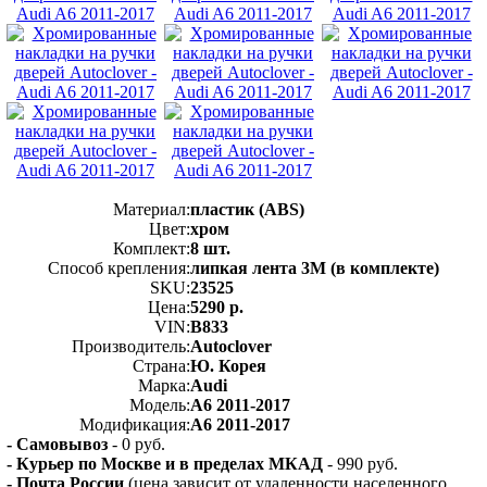
Материал:
пластик (ABS)
Цвет:
хром
Комплект:
8 шт.
Способ крепления:
липкая лента 3M (в комплекте)
SKU:
23525
Цена:
5290 р.
VIN:
B833
Производитель:
Autoclover
Страна:
Ю. Корея
Марка:
Audi
Модель:
A6 2011-2017
Модификация:
A6 2011-2017
- Самовывоз
- 0 руб.
- Курьер по Москве и в пределах МКАД
- 990 руб.
- Почта России
(цена зависит от удаленности населенного