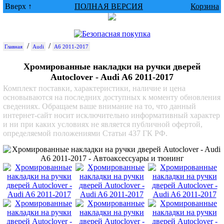
Вверх ↑
ПОЛНАЯ ВЕРСИЯ
Корзина
/
/
Главная
Audi
A6 2011-2017
Хромированные накладки на ручки дверей
Autoclover - Audi A6 2011-2017
Комплект поставки, характеристики, наличие и цена
основываются на последних доступных к моменту обновления
сведениях. Обращаем ваше внимание на то, что данный
интернет-сайт носит исключительно информативный характер
и ни при каких условиях не является публичной офертой,
определяемой положениями Статьи 437 ГК РФ.