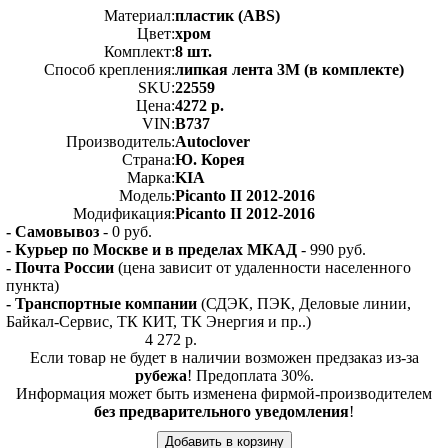
Материал:
пластик (ABS)
Цвет:
хром
Комплект:
8 шт.
Способ крепления:
липкая лента 3M (в комплекте)
SKU:
22559
Цена:
4272 р.
VIN:
B737
Производитель:
Autoclover
Страна:
Ю. Корея
Марка:
KIA
Модель:
Picanto II 2012-2016
Модификация:
Picanto II 2012-2016
- Самовывоз
- 0 руб.
- Курьер по Москве и в пределах МКАД
- 990 руб.
- Почта России
(цена зависит от удаленности населенного
пункта)
- Транспортные компании
(СДЭК, ПЭК, Деловые линии,
Байкал-Сервис, ТК КИТ, ТК Энергия и пр..)
4 272 р.
Если товар не будет в наличии возможен предзаказ из-за
рубежа
! Предоплата 30%.
Информация может быть изменена фирмой-производителем
без предварительного уведомления
!