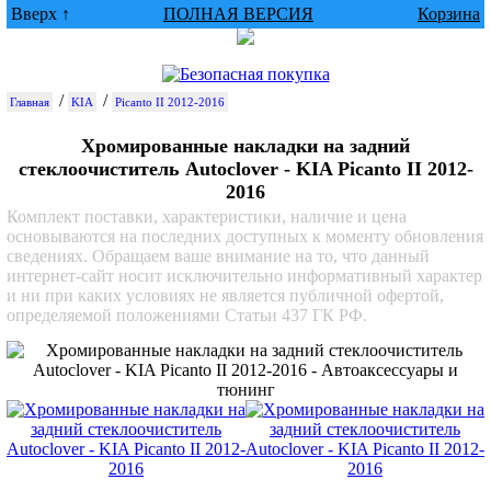
Вверх ↑
ПОЛНАЯ ВЕРСИЯ
Корзина
/
/
Главная
KIA
Picanto II 2012-2016
Хромированные накладки на задний
стеклоочиститель Autoclover - KIA Picanto II 2012-
2016
Комплект поставки, характеристики, наличие и цена
основываются на последних доступных к моменту обновления
сведениях. Обращаем ваше внимание на то, что данный
интернет-сайт носит исключительно информативный характер
и ни при каких условиях не является публичной офертой,
определяемой положениями Статьи 437 ГК РФ.