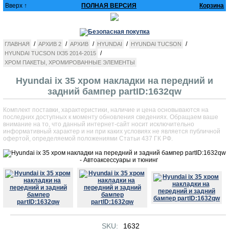
Вверх ↑
ПОЛНАЯ ВЕРСИЯ
Корзина
/
/
/
/
/
ГЛАВНАЯ
АРХИВ 2
АРХИВ
HYUNDAI
HYUNDAI TUCSON
/
HYUNDAI TUCSON IX35 2014-2015
ХРОМ ПАКЕТЫ, ХРОМИРОВАННЫЕ ЭЛЕМЕНТЫ
Hyundai ix 35 хром накладки на передний и
задний бампер partID:1632qw
Комплект поставки, характеристики, наличие и цена основываются на
последних доступных к моменту обновления сведениях. Обращаем ваше
внимание на то, что данный интернет-сайт носит исключительно
информативный характер и ни при каких условиях не является публичной
офертой, определяемой положениями Статьи 437 ГК РФ.
SKU:
1632