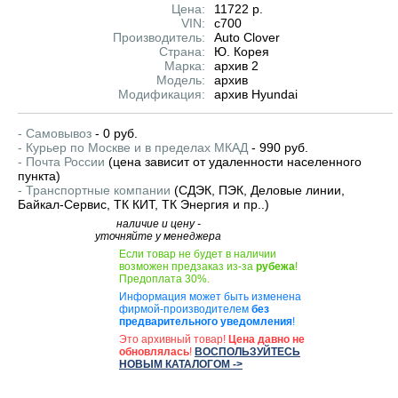
Цена:
11722 р.
VIN:
c700
Производитель:
Auto Clover
Страна:
Ю. Корея
Марка:
архив 2
Модель:
архив
Модификация:
архив Hyundai
- Самовывоз
- 0 руб.
- Курьер по Москве и в пределах МКАД
- 990 руб.
- Почта России
(цена зависит от удаленности населенного
пункта)
- Транспортные компании
(СДЭК, ПЭК, Деловые линии,
Байкал-Сервис, ТК КИТ, ТК Энергия и пр..)
наличие и цену -
уточняйте у менеджера
Если товар не будет в наличии
возможен предзаказ из-за
рубежа
!
Предоплата 30%.
Информация может быть изменена
фирмой-производителем
без
предварительного уведомления
!
Это архивный товар!
Цена давно не
обновлялась
!
ВОСПОЛЬЗУЙТЕСЬ
НОВЫМ КАТАЛОГОМ ->