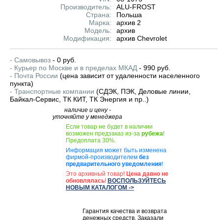
Производитель:
ALU-FROST
Страна:
Польша
Марка:
архив 2
Модель:
архив
Модификация:
архив Chevrolet
- Самовывоз
- 0 руб.
- Курьер по Москве и в пределах МКАД
- 990 руб.
- Почта России
(цена зависит от удаленности населенного
пункта)
- Транспортные компании
(СДЭК, ПЭК, Деловые линии,
Байкал-Сервис, ТК КИТ, ТК Энергия и пр..)
наличие и цену -
уточняйте у менеджера
Если товар не будет в наличии
возможен предзаказ из-за
рубежа
!
Предоплата 30%.
Информация может быть изменена
фирмой-производителем
без
предварительного уведомления
!
Это архивный товар!
Цена давно не
обновлялась
!
ВОСПОЛЬЗУЙТЕСЬ
НОВЫМ КАТАЛОГОМ ->
Гарантия качества и возврата
денежных средств. Заказали