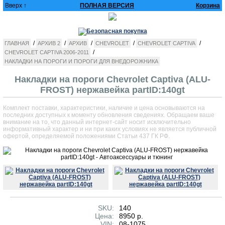
Вверх ↑
ПОЛНАЯ ВЕРСИЯ
Корзина
/
/
/
/
/
ГЛАВНАЯ
АРХИВ 2
АРХИВ
CHEVROLET
CHEVROLET CAPTIVA
/
CHEVROLET CAPTIVA 2006-2011
НАКЛАДКИ НА ПОРОГИ И ПОРОГИ ДЛЯ ВНЕДОРОЖНИКА
Накладки на пороги Chevrolet Captiva (ALU-
FROST) нержавейка partID:140gt
Комплект поставки, характеристики, наличие и цена основываются на
последних доступных к моменту обновления сведениях. Обращаем ваше
внимание на то, что данный интернет-сайт носит исключительно
информативный характер и ни при каких условиях не является публичной
офертой, определяемой положениями Статьи 437 ГК РФ.
SKU:
140
Цена:
8950 р.
VIN:
08-1075