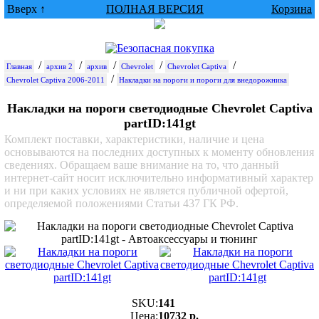
Вверх ↑
ПОЛНАЯ ВЕРСИЯ
Корзина
/
/
/
/
/
Главная
архив 2
архив
Chevrolet
Chevrolet Captiva
/
Chevrolet Captiva 2006-2011
Накладки на пороги и пороги для внедорожника
Накладки на пороги светодиодные Chevrolet Captiva
partID:141gt
Комплект поставки, характеристики, наличие и цена
основываются на последних доступных к моменту обновления
сведениях. Обращаем ваше внимание на то, что данный
интернет-сайт носит исключительно информативный характер
и ни при каких условиях не является публичной офертой,
определяемой положениями Статьи 437 ГК РФ.
SKU:
141
Цена:
10732 р.