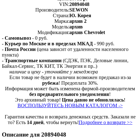
VIN:
20894048
Производитель:
SEWON
Страна:
Ю. Корея
Марка:
архив 2
Модель:
архив
Модификация:
архив Chevrolet
- Самовывоз
- 0 руб.
- Курьер по Москве и в пределах МКАД
- 990 руб.
- Почта России
(цена зависит от удаленности населенного
пункта)
- Транспортные компании
(СДЭК, ПЭК, Деловые линии,
Байкал-Сервис, ТК КИТ, ТК Энергия и пр..)
наличие и цену - уточняйте у менеджера
Если товар не будет в наличии возможен предзаказ из-за
рубежа
! Предоплата 30%.
Информация может быть изменена фирмой-производителем
без предварительного уведомления
!
Это архивный товар!
Цена давно не обновлялась
!
ВОСПОЛЬЗУЙТЕСЬ НОВЫМ КАТАЛОГОМ ->
Гарантия качества и возврата денежных средств. Заказали не
то? Есть
14 дней
, чтобы вернуть!
Подробнее о возврате >>
Описание для 20894048