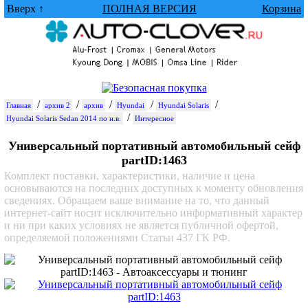
Вверх ↑
ПОЛНАЯ ВЕРСИЯ
Корзина
/
/
/
/
/
Главная
архив 2
архив
Hyundai
Hyundai Solaris
/
Hyundai Solaris Sedan 2014 по н.в.
Интересное
Универсальный портативный автомобильный сейф
partID:1463
Комплект поставки, характеристики, наличие и цена
основываются на последних доступных к моменту обновления
сведениях. Обращаем ваше внимание на то, что данный
интернет-сайт носит исключительно информативный характер
и ни при каких условиях не является публичной офертой,
определяемой положениями Статьи 437 ГК РФ.