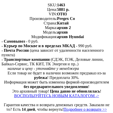
SKU:
1463
Цена:
5881 р.
VIN:
OT03
Производитель:
Pregex Co
Страна:
Китай
Марка:
архив 2
Модель:
архив
Модификация:
архив Hyundai
- Самовывоз
- 0 руб.
- Курьер по Москве и в пределах МКАД
- 990 руб.
- Почта России
(цена зависит от удаленности населенного
пункта)
- Транспортные компании
(СДЭК, ПЭК, Деловые линии,
Байкал-Сервис, ТК КИТ, ТК Энергия и пр..)
наличие и цену - уточняйте у менеджера
Если товар не будет в наличии возможен предзаказ из-за
рубежа
! Предоплата 30%.
Информация может быть изменена фирмой-производителем
без предварительного уведомления
!
Это архивный товар!
Цена давно не обновлялась
!
ВОСПОЛЬЗУЙТЕСЬ НОВЫМ КАТАЛОГОМ ->
Гарантия качества и возврата денежных средств. Заказали не
то? Есть
14 дней
, чтобы вернуть!
Подробнее о возврате >>