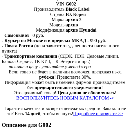
VIN:
G002
Производитель:
Black Label
Страна:
Ю. Корея
Марка:
архив 2
Модель:
архив
Модификация:
архив Hyundai
- Самовывоз
- 0 руб.
- Курьер по Москве и в пределах МКАД
- 990 руб.
- Почта России
(цена зависит от удаленности населенного
пункта)
- Транспортные компании
(СДЭК, ПЭК, Деловые линии,
Байкал-Сервис, ТК КИТ, ТК Энергия и пр..)
наличие и цену - уточняйте у менеджера
Если товар не будет в наличии возможен предзаказ из-за
рубежа
! Предоплата 30%.
Информация может быть изменена фирмой-производителем
без предварительного уведомления
!
Это архивный товар!
Цена давно не обновлялась
!
ВОСПОЛЬЗУЙТЕСЬ НОВЫМ КАТАЛОГОМ ->
Гарантия качества и возврата денежных средств. Заказали не
то? Есть
14 дней
, чтобы вернуть!
Подробнее о возврате >>
Описание для G002