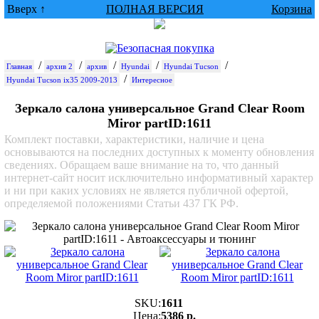
Вверх ↑
ПОЛНАЯ ВЕРСИЯ
Корзина
/
/
/
/
/
Главная
архив 2
архив
Hyundai
Hyundai Tucson
/
Hyundai Tucson ix35 2009-2013
Интересное
Зеркало салона универсальное Grand Clear Room
Miror partID:1611
Комплект поставки, характеристики, наличие и цена
основываются на последних доступных к моменту обновления
сведениях. Обращаем ваше внимание на то, что данный
интернет-сайт носит исключительно информативный характер
и ни при каких условиях не является публичной офертой,
определяемой положениями Статьи 437 ГК РФ.
SKU:
1611
Цена:
5386 р.