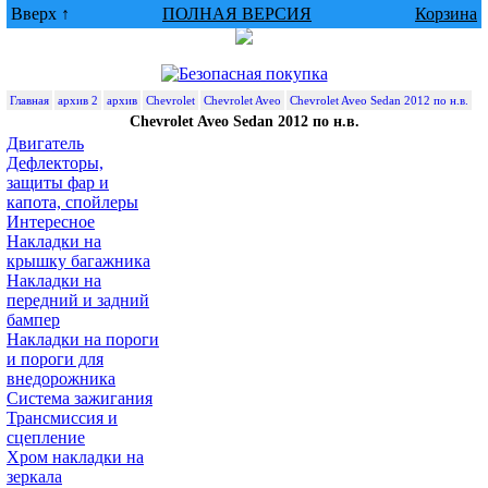
Вверх ↑
ПОЛНАЯ ВЕРСИЯ
Корзина
Главная
архив 2
архив
Chevrolet
Chevrolet Aveo
Chevrolet Aveo Sedan 2012 по н.в.
Chevrolet Aveo Sedan 2012 по н.в.
Двигатель
Дефлекторы,
защиты фар и
капота, спойлеры
Интересное
Накладки на
крышку багажника
Накладки на
передний и задний
бампер
Накладки на пороги
и пороги для
внедорожника
Система зажигания
Трансмиссия и
сцепление
Хром накладки на
зеркала