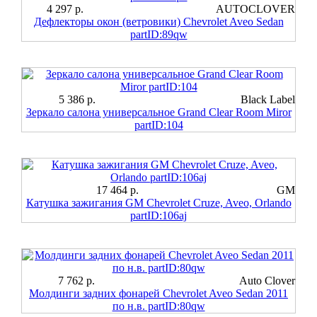
4 297 р.
AUTOCLOVER
Дефлекторы окон (ветровики) Chevrolet Aveo Sedan
partID:89qw
5 386 р.
Black Label
Зеркало салона универсальное Grand Clear Room Miror
partID:104
17 464 р.
GM
Катушка зажигания GM Chevrolet Cruze, Aveo, Orlando
partID:106aj
7 762 р.
Auto Clover
Молдинги задних фонарей Chevrolet Aveo Sedan 2011
по н.в. partID:80qw