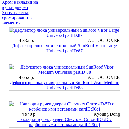
Хром накладки на
ручки дверей
Хром пакеты,
хромированные
элементы
4 832 р.
AUTOCLOVER
Дефлектор люка универсальный SunRoof Visor Large
Universal partID:87
4 652 р.
AUTOCLOVER
Дефлектор люка универсальный SunRoof Visor Medium
Universal partID:88
4 940 р.
Kyoung Dong
Накладки ручек дверей Chevrolet Cruze 4D/5D с
карбоновыми вставками partID:96qi