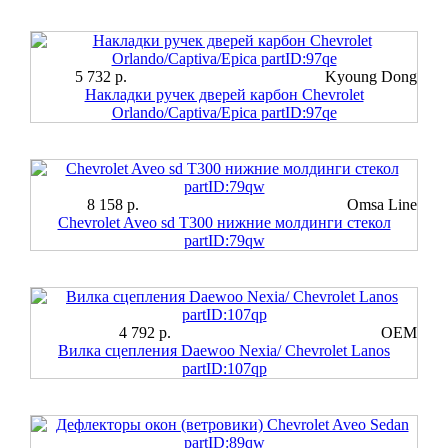
5 732 р.
Kyoung Dong
Накладки ручек дверей карбон Chevrolet
Orlando/Captiva/Epica partID:97qe
8 158 р.
Omsa Line
Chevrolet Aveo sd T300 нижние молдинги стекол
partID:79qw
4 792 р.
OEM
Вилка сцепления Daewoo Nexia/ Chevrolet Lanos
partID:107qp